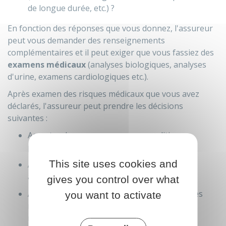
de longue durée, etc.) ?
En fonction des réponses que vous donnez, l'assureur
peut vous demander des renseignements
complémentaires et il peut exiger que vous fassiez des
examens médicaux
(analyses biologiques, analyses
d'urine, examens cardiologiques etc.).
Après examen des risques médicaux que vous avez
déclarés, l'assureur peut prendre les décisions
suivantes :
Accepter de vous assurer sans condition
particulière
This site uses cookies and
Accepter de vous assurer à condition que
acceptiez de payer une
surprime
gives you control over what
Accepter de vous assurer, mais en excluant les
you want to activate
risques liés aux conséquences de certaines
maladies ou de certains événements