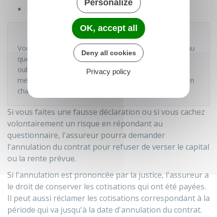
Personalize
Refuser de vous assurer.
OK, accept all
Attention
Vous devez répondre exactement et sincèrement au
Deny all cookies
questionnaire médical. Une fausse déclaration ou un
oubli aura des conséquences car l'assureur pourra
Privacy policy
mettre fin au contrat et pourra contester sa prise en
charge.
Si vous faites une fausse déclaration ou si vous cachez
volontairement un risque en répondant au
questionnaire, l'assureur pourra demander
l'annulation du contrat pour refuser de verser le capital
ou la rente prévue.
Si l'annulation est prononcée par la justice, l'assureur a
le droit de conserver les cotisations qui ont été payées.
Il peut aussi réclamer les cotisations correspondant à la
période qui va jusqu'à la date d'annulation du contrat.