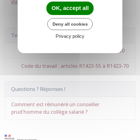
indemnisation
.
OK, accept all
Deny all cookies
Textes de référence
Privacy policy
Code du travail : articles L1442-3 à L1442-10
Code du travail : articles R1423-55 à R1423-70
Questions ? Réponses !
Comment est rémunéré un conseiller
prud'homme du collège salarié ?