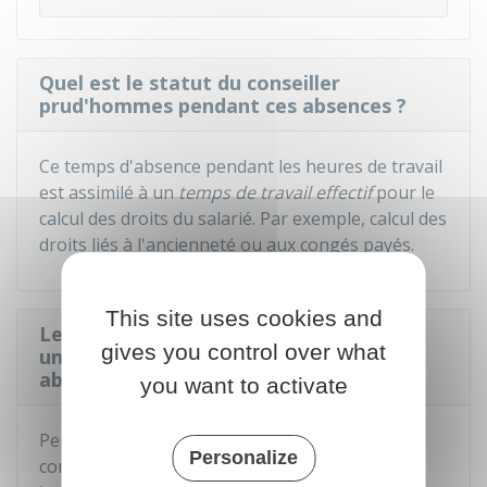
Quel est le statut du conseiller
prud'hommes pendant ces absences ?
Ce temps d'absence pendant les heures de travail
est assimilé à un
temps de travail effectif
pour le
calcul des droits du salarié. Par exemple, calcul des
droits liés à l'ancienneté ou aux congés payés.
This site uses cookies and
Le conseiller prud'hommes touche-t-il
gives you control over what
une rémunération pendant ces
absences ?
you want to activate
Pendant ses heures d'absence, le salarié
Personalize
conseiller prud'hommes perçoit une