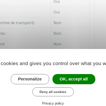
Oui
Oui
prime de transport)
Non
res
Non
ent
Non
tives à des conditions
Non
 cookies and gives you control over what you w
 si elles sont versées par
Non
Personalize
OK, accept all
u Smic
Deny all cookies
Privacy policy