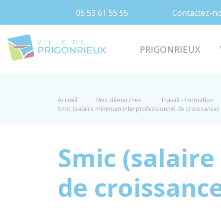
05 53 61 55 55
Contactez-n
Prigonrieux
PRIGONRIEUX
Accueil
Mes démarches
Travail - Formation
Smic (salaire minimum interprofessionnel de croissance)
Smic (salair
de croissance