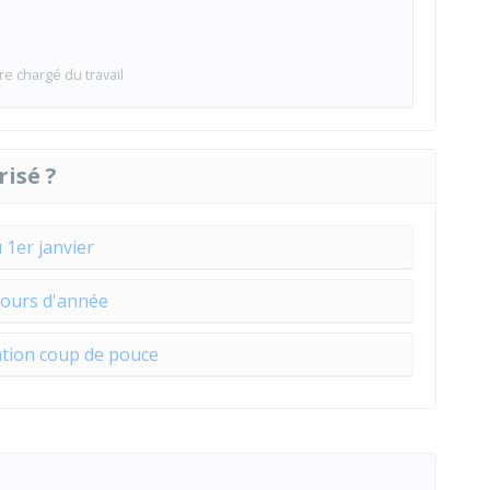
re chargé du travail
risé ?
 1er janvier
cours d'année
ion coup de pouce