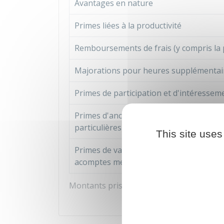
Avantages en nature
Primes liées à la productivité
Remboursements de frais (y compris la 
Majorations pour heures supplémentai
Primes de participation et d'intéressem
Primes d'ancienneté, d'assiduité ou rela
particulières de travail (insalubrité)
This site uses
Primes de vacances, de fin d'année, sauf
acomptes mensuels
Montants pris en compte dans le calcul d