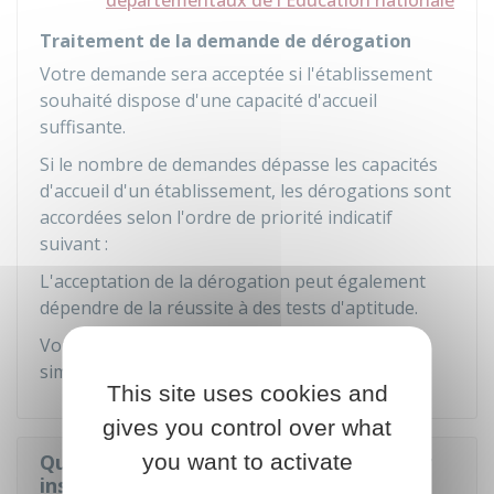
départementaux de l'Éducation nationale
Traitement de la demande de dérogation
Votre demande sera acceptée si l'établissement
souhaité dispose d'une capacité d'accueil
suffisante.
Si le nombre de demandes dépasse les capacités
d'accueil d'un établissement, les dérogations sont
accordées selon l'ordre de priorité indicatif
suivant :
L'acceptation de la dérogation peut également
dépendre de la réussite à des tests d'aptitude.
Vous pouvez indiquer plusieurs motifs
simultanément dans la demande de dérogation.
This site uses cookies and
gives you control over what
you want to activate
Quelles sont les démarches à faire pour
inscrire l'enfant au lycée ?