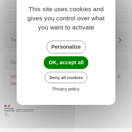
Dérogation selon le domaine d'activité
This site uses cookies and
Dérogation selon le type de profession
gives you control over what
you want to activate
Textes de référence
Personalize
Questions ? Réponses !
OK, accept all
Un ressortissant européen salarié en France a-t-il
Deny all cookies
les mêmes droits qu'un salarié français ?
Privacy policy