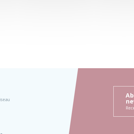
Ab
iseau
ne
Rece