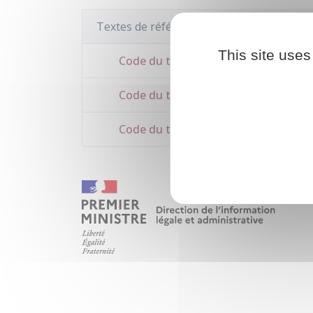
Textes de référence
This site uses
Code du travail : article L2262-5 à L2
Code du travail : articles R2262-1 à 
Code du travail : articles R3243-1 à 