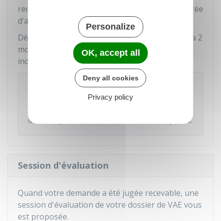
recevable, notamment en ce qui concerne la durée
d'activité requise.
Personalize
Dès réception du dossier complet, l'organisme a 2
mois pour vous
notifier
sa décision. Il vous
OK, accept all
indiquera également une date pour l'examen.
Deny all cookies
Attention
Privacy policy
vous pouvez déposer un seul dossier par an
pour la même certification, et pas plus de 3
dossiers par an, toutes certifications comprises.
Session d'évaluation
Quand votre demande a été jugée recevable, une
session d'évaluation de votre dossier de VAE vous
est proposée.