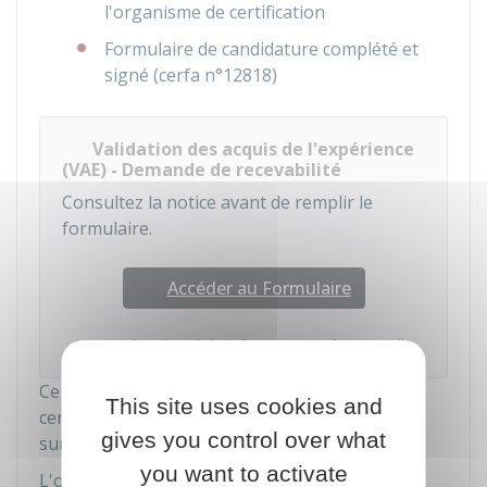
l'organisme de certification
Formulaire de candidature complété et
signé (cerfa n°12818)
Validation des acquis de l'expérience
(VAE) - Demande de recevabilité
Consultez la notice avant de remplir le
formulaire.
Accéder au Formulaire
Ministère chargé de la formation professionnelle
Ce dossier doit être envoyé à l'organisme
This site uses cookies and
certificateur (vérifiez les conditions de ce dépôt
gives you control over what
sur le site internet de cet organisme).
you want to activate
L'organisme va vérifier que le dossier est bien