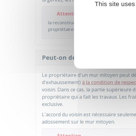
This site uses
Attention
la reconstruction d'un mur mitoyen se fa
propriétaires. Les frais sont partagés entr
Peut-on décider de surélever
Le propriétaire d'un mur mitoyen peut dé
d'exhaussement)
à la condition de respe
voisin. Dans ce cas, la partie supérieure
propriétaire qui a fait les travaux. Les fr
exclusive.
L'accord du voisin est nécessaire seulem
adossement sur le mur mitoyen.
Attention