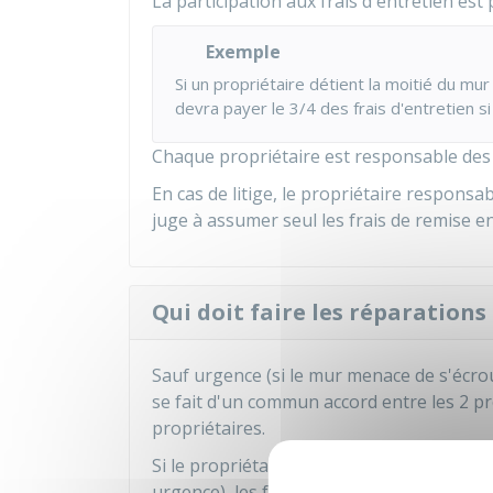
La participation aux frais d'entretien est
Exemple
Si un propriétaire détient la moitié du mur 
devra payer le 3/4 des frais d'entretien si 
Chaque propriétaire est responsable de
En cas de litige, le propriétaire respons
juge à assumer seul les frais de remise en 
Qui doit faire les réparation
Sauf urgence (si le mur menace de s'écro
se fait d'un commun accord entre les 2 pro
propriétaires.
Si le propriétaire d'un mur mitoyen fait d
urgence), les frais restent à sa charge.