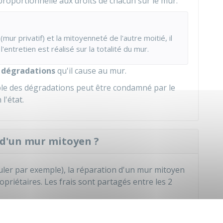
 proportionnelle aux droits de chacun sur le mur.
(mur privatif) et la mitoyenneté de l'autre moitié, il
l'entretien est réalisé sur la totalité du mur.
s
dégradations
qu'il cause au mur.
able des dégradations peut être condamné par le
l'état.
s d'un mur mitoyen ?
uler par exemple), la réparation d'un mur mitoyen
priétaires. Les frais sont partagés entre les 2
es travaux sur le mur sans l'accord du voisin (hors