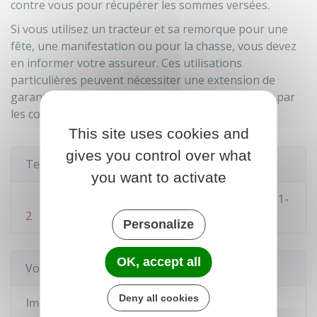
contre vous pour récupérer les sommes versées.
Si vous utilisez un tracteur et sa remorque pour une
fête, une manifestation ou pour la chasse, vous devez
en informer votre assureur. Ces utilisations
particulières peuvent nécessiter une extension de
garantie, car elles ne sont pas toujours couvertes par
les contrats standard.
This site uses cookies and
gives you control over what
Textes de référence
you want to activate
Code des assurances : articles L211-1 à L211-
2
Personalize
OK, accept all
Voir aussi
Deny all cookies
Immatriculation des tracteurs et des véhicules