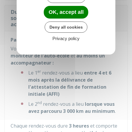
Durée, distance, rendez-vous… : quelles
OK, accept all
sont les règles en conduite
accompagnée ?
Deny all cookies
Privacy policy
Participation à 2 rendez-vous pédagogiques
Vous devez participer à
2 rendez-vous
avec un
moniteur de l'auto-école
et
au moins un
accompagnateur :
er
Le 1
rendez-vous a lieu
entre 4 et 6
mois après la délivrance de
l'attestation de fin de formation
initiale (AFFI)
nd
Le 2
rendez-vous a lieu
lorsque vous
avez parcouru 3 000 km au minimum
.
Chaque rendez-vous dure
3 heures
et comporte