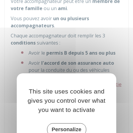
Votre accompagnateur peut être un
membre de
votre famille
ou un
ami
.
Vous pouvez avoir
un ou plusieurs
accompagnateurs
.
Chaque accompagnateur doit remplir les 3
conditions
suivantes :
Avoir le
permis B depuis 5 ans ou plus
Avoir
l'accord de son assurance auto
pour la conduite du ou des véhicules
utilisés au cours de la conduite
accompagnée. Une
extension de garantie
This site uses cookies and
peut être nécessaire.
gives you control over what
Ne
pas avoir eu
d'annulation
ou
d'invalidation
du permis dans les
5
you want to activate
années précédentes
Personalize