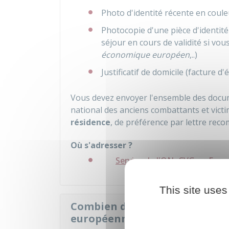
Photo d'identité récente en coule
Photocopie d'une pièce d'identité 
séjour en cours de validité si vo
économique européen
,..)
Justificatif de domicile (facture d'é
Vous devez envoyer l'ensemble des docum
national des anciens combattants et vic
résidence
, de préférence par lettre rec
Où s'adresser ?
Service de l'ONaCVG en Franc
This site uses
Combien de temps dure l'exa
européenne de stationnemen