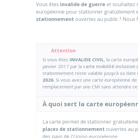
Vous êtes
invalide de guerre
et souhaitez s
européenne pour stationner gratuitement et
stationnement
ouvertes au public ? Nous f
Attention
Si vous êtes
INVALIDE CIVIL
, la carte euro
janvier 2017 par la
carte mobilité inclusion 
stationnement reste valable jusqu'à sa date d
2026
. Si vous avez une carte européenne d
remplacement par une CMI sans attendre cet
À quoi sert la carte europée
La carte permet de stationner gratuiteme
places de stationnement
ouvertes au pu
des pays de
l'Union européenne
.