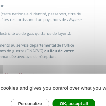
ur
(carte nationale d'identité, passeport, titre de
us êtes ressortissant d'un pays hors de
l'Espace
lectricité ou de gaz, quittance de loyer...).
ents au service départemental de l'Office
times de guerre (ONACVG)
du lieu de votre
ommandée avec avis de réception.
e, Algérie, Maroc et Tunisie
 cookies and gives you control over what you w
men de votre demande de carte
t ?
Personalize
OK, accept all