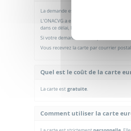
La demande est examinée par l'ONACVG.
L'ONACVG a environ
2 mois
pour vous ap
dans ce délai, la demande est considérée
Si votre demande est acceptée, la carte es
Vous recevrez la carte par courrier postal 
Quel est le coût de la carte 
La carte est
gratuite
.
Comment utiliser la carte eu
La carte est strictement
personnelle
. El