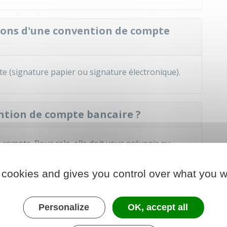
ions d'une convention de compte
e (signature papier ou signature électronique).
tion de compte bancaire ?
compte. Pour cela, elle doit vous prévenir au
vigueur des changements.
vention de compte dans ce délai, votre
silence vaut
 cookies and gives you control over what you w
vention de compte, vous avez les 2 possibilités
Personalize
OK, accept all