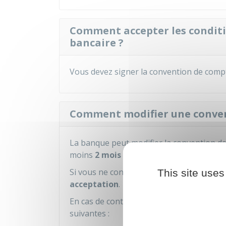
Comment accepter les condit
bancaire ?
Vous devez signer la convention de compt
Comment modifier une conven
La banque peut modifier la convention de 
moins
2 mois
avant la date d'entrée en 
Si vous ne contestez pas la nouvelle con
This site uses
acceptation
.
En cas de contestation de la nouvelle con
suivantes :