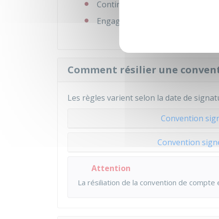
Continuer avec l'ancienne conve
Engager une procédure de
clôtu
Comment résilier une convent
Les règles varient selon la date de signat
Convention sign
Convention sign
Attention
La résiliation de la convention de compte 