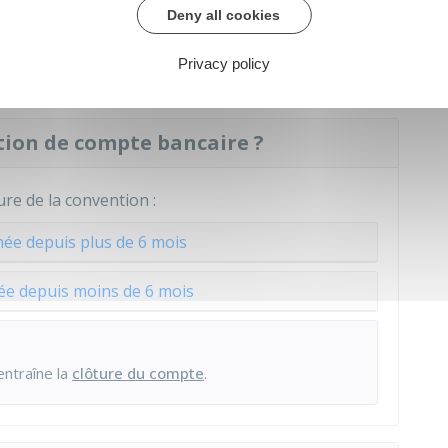
ntion de compte
Deny all cookies
re de compte
.
Privacy policy
ion de compte bancaire ?
ure de la convention :
ée depuis plus de 6 mois
ée depuis moins de 6 mois
entraîne la
clôture du compte
.