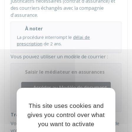
justificatifs nécessaires (contrat d'assurance) et
des courriers échangés avec la compagnie
d'assurance.
À noter
La procédure interrompt le
délai de
prescription
de 2 ans.
Vous pouvez utiliser un modèle de courrier :
Saisir le médiateur en assurances
Accéder au Modèle de document
Institut national de la consommation (INC)
This site uses cookies and
Traitement de la demande
gives you control over what
Vous recevez une confirmation de la réception de
you want to activate
votre demande.