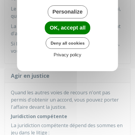
Le médiateur émet ensuite un avis dans un délai,
Personalize
qui varie entre 3 et 6 mois.
La portée de cet avis est précisée dans le contrat
OK, accept all
d'assurance.
Si la décision du médiateur ne vous satisfait pas,
Deny all cookies
vous pouvez encore faire un .
Privacy policy
Agir en justice
Quand les autres voies de recours n'ont pas
permis d'obtenir un accord, vous pouvez porter
l'affaire devant la justice.
Juridiction compétente
La juridiction compétente dépend des sommes en
jeu dans le litige :