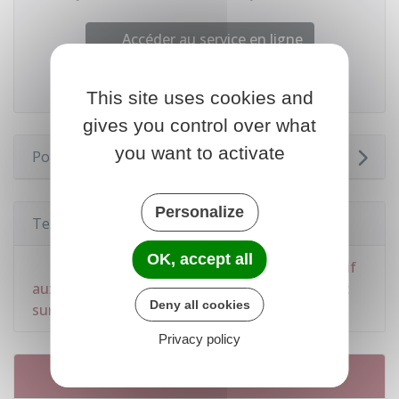
Accéder au service en ligne
Ministère chargé des finances
This site uses cookies and
gives you control over what
you want to activate
Pour en savoir plus
Personalize
Textes de référence
OK, accept all
Bofip-Impôts n°BOI-REC-PART-10-10 relatif
aux impositions établies par voie de rôle (impôt
Deny all cookies
sur le revenu, impôts locaux)
Privacy policy
Services en ligne et formulaires