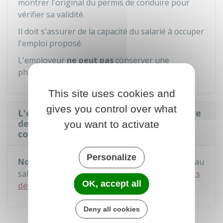
montrer l'original du permis de conduire pour
vérifier sa validité.
Il doit s'assurer de la capacité du salarié à occuper
l'emploi proposé.
L'employeur
ne peut pas
conserver une
photocopie du permis de conduire.
This site uses cookies and
gives you control over what
L'employeur peut-il demander le nombre
de points détenus sur le permis de
you want to activate
conduire ?
Personalize
Non
. L'employeur n'a pas le droit de demander au
salarié des informations sur le
nombre de points
OK, accept all
détenus sur le permis de conduire
.
Deny all cookies