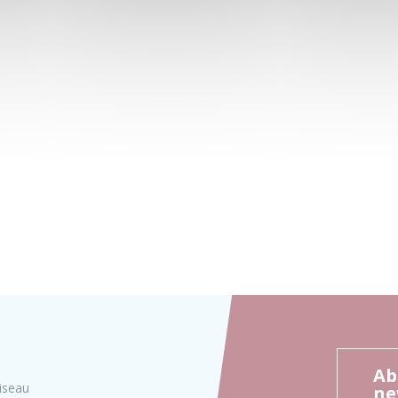
Ab
iseau
ne