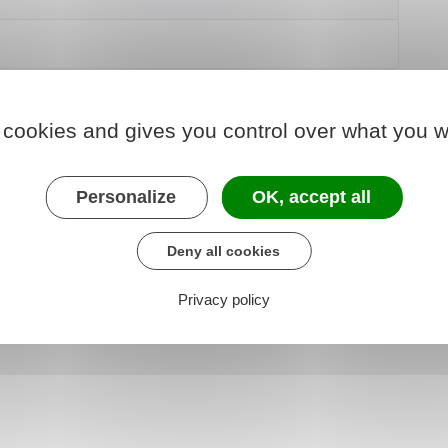
 cookies and gives you control over what you w
351-3
Personalize
OK, accept all
R351-12
Deny all cookies
x règles de validation des périodes assimilées au
embre 2019
Privacy policy