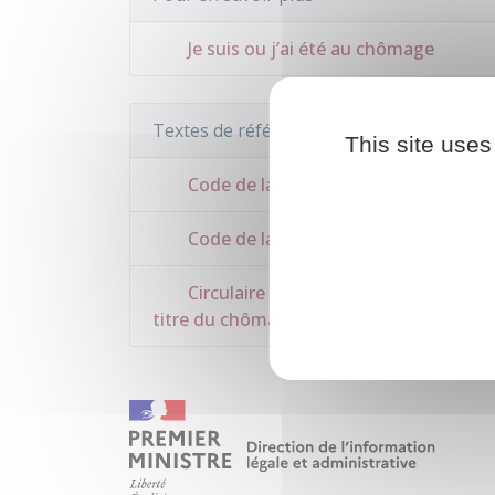
Je suis ou j’ai été au chômage
Textes de référence
This site uses
Code de la sécurité sociale : article L
Code de la sécurité sociale : article 
Circulaire Cnav n°2020-25 relative au
titre du chômage à compter du 1er nov