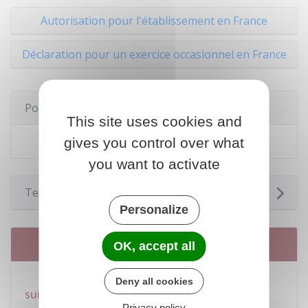
Autorisation pour l'établissement en France
Déclaration pour un exercice occasionnel en France
Pour en savoir plus
This site uses cookies and
Période de professionnalisation
gives you control over what
you want to activate
Textes de référence
Personalize
Services en ligne et formulaires
OK, accept all
Professions réglementées : démarches à
Deny all cookies
suivre en fonction de la profession
Privacy policy