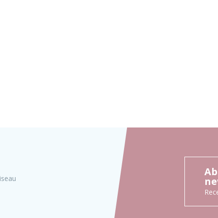
Ab
iseau
ne
Rece