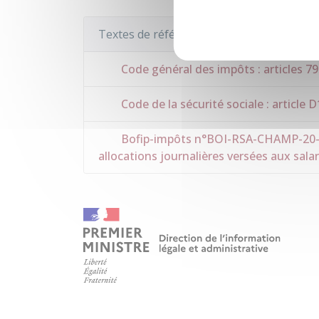
Textes de référence
Code général des impôts : articles 79
Code de la sécurité sociale : article 
Bofip-impôts n°BOI-RSA-CHAMP-20-30-
allocations journalières versées aux sala