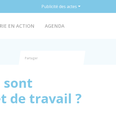
Publicité des actes
ACCÉDER AU FO
RIE EN ACTION
AGENDA
Partager
Partager sur Facebook
Partager sur X - Twitter
Partager sur Linkedin
Partager par email
 sont
 de travail ?