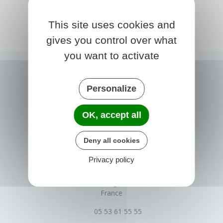
This site uses cookies and
gives you control over what
you want to activate
Personalize
OK, accept all
Deny all cookies
PRIGONRIEUX
Privacy policy
1 Place du Groupe Loiseau
24130 Prigonrieux
France
05 53 61 55 55