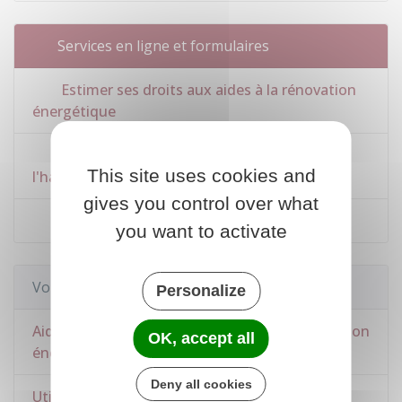
Services en ligne et formulaires
Estimer ses droits aux aides à la rénovation
énergétique
Rechercher les aides pour la rénovation de
This site uses cookies and
l'habitat
gives you control over what
Calculette Ma plus-value Réno
you want to activate
Voir aussi
Personalize
Aides et prêts pour l'amélioration et la rénovation
OK, accept all
énergétique de l'habitat
Deny all cookies
Utilisation du logement et travaux par le