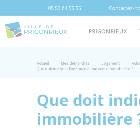
05 53 61 55 55
Contactez-n
Prigonrieux
PRIGONRIEUX
Accueil
Mes démarches
Logement
Acha
Que doit indiquer l'annonce d'une vente immobilière ?
Que doit ind
immobilière 