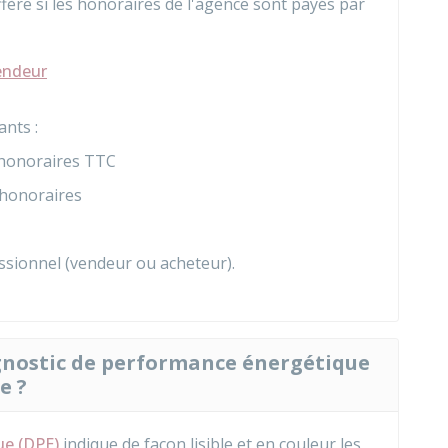
ffère si les honoraires de l'agence sont payés par
vendeur
ants :
 honoraires
TTC
 honoraires
ssionnel (vendeur ou acheteur).
gnostic de performance énergétique
e ?
ue (DPE)
indique de façon lisible et en couleur les