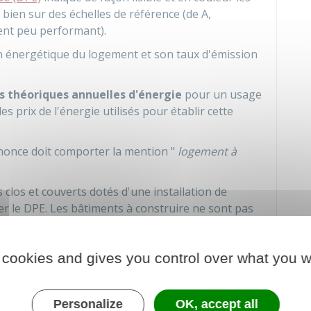
bien sur des échelles de référence (de A,
nt peu performant).
n énergétique du logement et son taux d'émission
 théoriques annuelles d'énergie
pour un usage
es prix de l'énergie utilisés pour établir cette
nnonce doit comporter la mention "
logement à
clos et couverts dotés d'une installation de
er le DPE. Les bâtiments à construire ne sont pas
nce est faite avant la fin des travaux.
 cookies and gives you control over what you w
és les risques naturels et
once immobilière ?
Personalize
OK, accept all