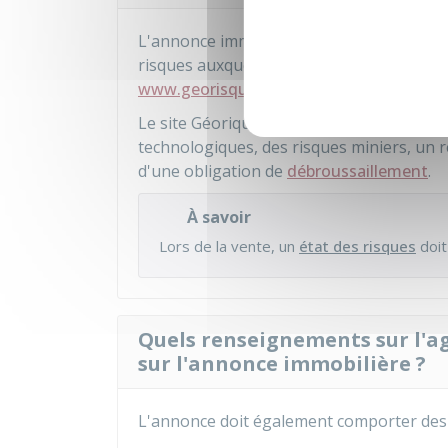
L'annonce immobilière doit comporter la 
risques auxquels ce bien est exposé sont 
www.georisques.gouv.fr
".
Le site Géoriques vous permet de savoir s
technologiques, des risques miniers, un re
d'une obligation de
débroussaillement
.
À savoir
Lors de la vente, un
état des risques
doit
Quels renseignements sur l'a
sur l'annonce immobilière ?
L'annonce doit également comporter des