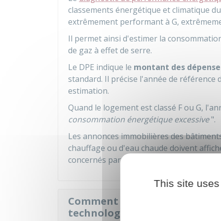
classements énergétique et climatique du 
extrêmement performant à G, extrêmeme
Il permet ainsi d'estimer la consommatio
de gaz à effet de serre.
Le DPE indique le
montant des dépenses
standard. Il précise l'année de référence d
estimation.
Quand le logement est classé F ou G, l'a
consommation énergétique excessive
".
Les annonces immobilières des bâtiments 
chauffage ou d'eau chaude doivent affich
concernés par l'affichage du DPE si l'anno
This site uses
Comment doivent être présent
technologiques dans une ann