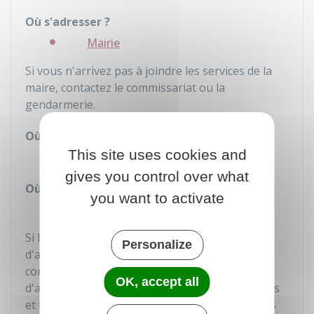
Où s'adresser ?
Mairie
Si vous n'arrivez pas à joindre les services de la
maire, contactez le commissariat ou la
gendarmerie.
Où s'adresser ?
This site uses cookies and
Commissariat
gives you control over what
Où s'adresser ?
you want to activate
Brigade de gendarmerie
Si l'animal est retrouvé près d'une voie
Personalize
d'autoroute, vous pouvez contacter la société
concessionnaire de l'autoroute via une borne
OK, accept all
d'appel d'urgence orange (sur les aires de repos
et tous les 2 kilomètres) ou via l'application SOS