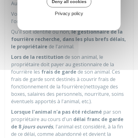
Deny all cookies
Autoroute.
Vous pouvez également contacter les forces de
Privacy policy
l'ordre du secteur concerné en appelant le 112.
Qu'il soit identifié ou non,
le gestionnaire de la
fourrière recherche, dans les plus brefs délais,
le propriétaire
de l'animal.
Lors de la restitution
de son animal, le
propriétaire doit payer au gestionnaire de la
fourrière les
frais de garde
de son animal. Ces
frais de garde sont destinés à couvrir frais de
fonctionnement de la fourrière (nettoyage des
boxes, salaires des personnels, nourriture, soins
éventuels apportés à l'animal, etc.).
Lorsque l'animal n'a pas été réclamé
par son
propriétaire au cours d'un
délai franc de garde
de 8
jours ouvrés
, l'animal est considéré, à la fin
de ce délai, comme abandonné et devient la