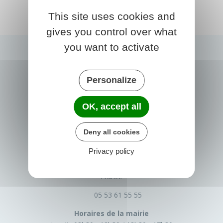
This site uses cookies and
gives you control over what
you want to activate
Personalize
OK, accept all
Deny all cookies
PRIGONRIEUX
Privacy policy
1 Place du Groupe Loiseau
24130 Prigonrieux
France
05 53 61 55 55
Horaires de la mairie