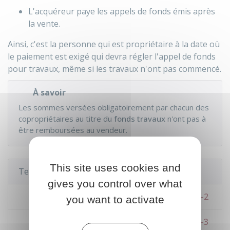
L'acquéreur paye les appels de fonds émis après
la vente.
Ainsi, c'est la personne qui est propriétaire à la date où
le paiement est exigé qui devra régler l'appel de fonds
pour travaux, même si les travaux n'ont pas commencé.
À savoir
Les sommes versées obligatoirement par chacun des
copropriétaires au titre du
fonds travaux
n'ont pas à
être remboursées au vendeur.
This site uses cookies and
Textes de référence
gives you control over what
Décret n°67-223 du 17 mars 1967 : article 6-2
you want to activate
Décret n°67-223 du 17 mars 1967 : article 6-3