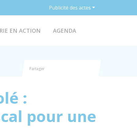
Publicité des actes
ACCÉDER AU FO
RIE EN ACTION
AGENDA
Partager
Partager sur Facebook
Partager sur X - Twitter
Partager sur Linkedin
Partager par email
lé :
cal pour une