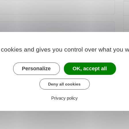
ditions d'établissement, de délivrance et de
 cookies and gives you control over what you w
 services : articles L421-168 à L421-174
Personalize
OK, accept all
9 à 900 B
Deny all cookies
Privacy policy