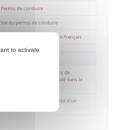
Permis de conduire
Vol du permis de conduire
Perte du permis de conduire français
ant to activate
Questions ? Réponses !
Demande en ligne de permis de
conduire : comment être aidé dans la
démarche ?
Quelle est la durée de validité d'un
permis de conduire ?