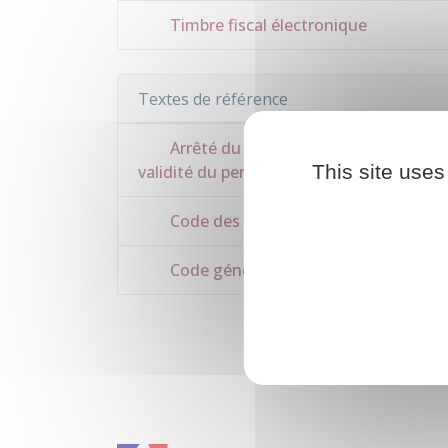
Timbre fiscal électronique
Textes de référence
Arrêté du 20 avril 2012 fixant les con
This site uses
validité du permis de conduire
Code des impositions sur les biens et
Code général des impôts : articles 89