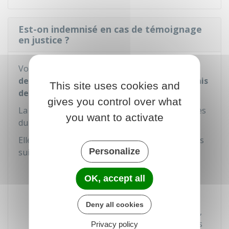
Est-on indemnisé en cas de témoignage
en justice ?
Vous avez droit à des indemnités pour la
perte
de vos revenus
et au
remboursement des frais
This site uses cookies and
de transport
dépensés pour venir au tribunal.
gives you control over what
La demande d'indemnisation est déposée auprès
you want to activate
du greffier à l'audience.
Elle est accompagnée des documents justificatifs
Personalize
suivants :
Attestation délivrée par l'employeur ou
OK, accept all
bulletin de salaire pour justifier de la
perte de salaire ou de traitement
Deny all cookies
Titres de transport utilisés (train, avion,
bus par exemple) pour justifier des frais
Privacy policy