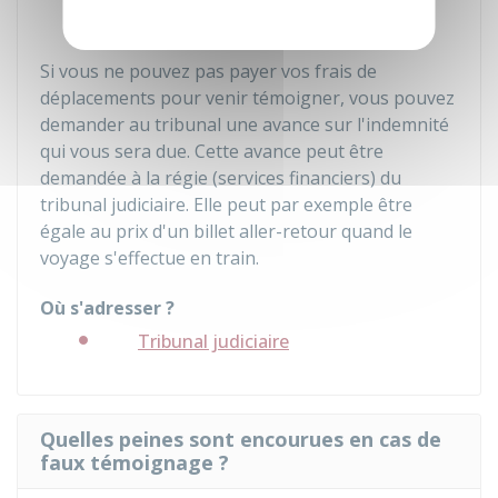
de transport.
Si vous ne pouvez pas payer vos frais de
déplacements pour venir témoigner, vous pouvez
demander au tribunal une avance sur l'indemnité
qui vous sera due. Cette avance peut être
demandée à la régie (services financiers) du
tribunal judiciaire. Elle peut par exemple être
égale au prix d'un billet aller-retour quand le
voyage s'effectue en train.
Où s'adresser ?
Tribunal judiciaire
Quelles peines sont encourues en cas de
faux témoignage ?