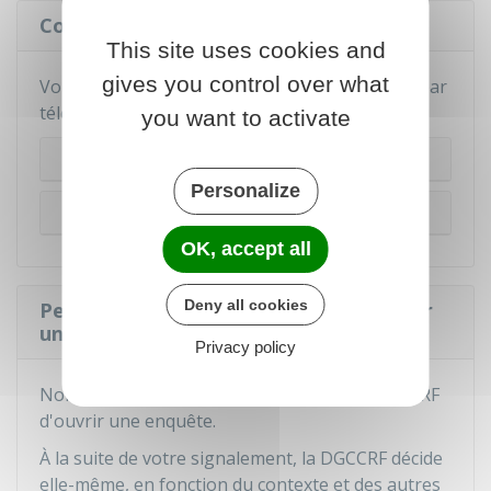
Comment contacter la DGCCRF ?
This site uses cookies and
gives you control over what
Vous pouvez contacter la DGCCRF en ligne ou par
téléphone :
you want to activate
En ligne
Personalize
Par téléphone
OK, accept all
Deny all cookies
Peut-on demander à la DGCCRF d'ouvrir
une enquête ?
Privacy policy
Non, vous ne pouvez pas demander à la DGCCRF
d'ouvrir une enquête.
À la suite de votre signalement, la DGCCRF décide
elle-même, en fonction du contexte et des autres