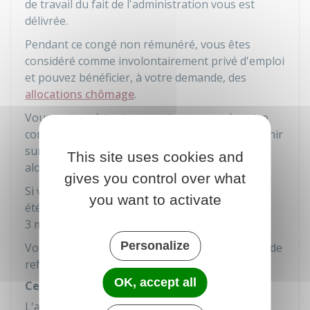
de travail du fait de l'administration vous est
délivrée.
Pendant ce congé non rémunéré, vous êtes
considéré comme involontairement privé d'emploi
et pouvez bénéficier, à votre demande, des
allocations chômage
.
Vous pouvez à tout moment, au cours de votre
congé non rémunéré de 3 mois maximum, revenir
sur votre demande de reclassement. Vous êtes
This site uses cookies and
alors licencié.
gives you control over what
Si votre reclassement est impossible et n'a pas
you want to activate
été effectué à la fin du congé non rémunéré de
3 mois maximum, vous êtes licencié.
Personalize
Votre licenciement peut aussi intervenir en cas de
refus du poste proposé.
OK, accept all
Certificat de fin de contrat
L'administration vous remet un certificat qui