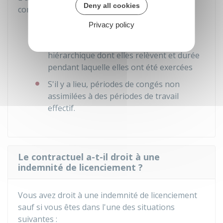
Deny all cookies
contient exclusivement les mentions suivantes :
Privacy policy
Dates de début et de fin de contrat(s)
Fonctions occupées, catégorie
hiérarchique dont elles relèvent et durée
pendant laquelle elles ont été exercées
S'il y a lieu, périodes de congés non
assimilées à des périodes de travail
effectif.
Le contractuel a-t-il droit à une
indemnité de licenciement ?
Vous avez droit à une indemnité de licenciement
sauf si vous êtes dans l'une des situations
suivantes :