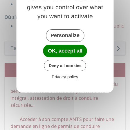
Point d'accueil numérique
gives you control over what
you want to activate
Où s'adresser ?
France Services / Maison de services au public
Personalize
Textes de référence
OK, accept all
Deny all cookies
Services en ligne et formulaires
Privacy policy
Consulter et télécharger les informations du
permis de conduire : solde de points, relevé
intégral, attestation de droit à conduire
sécurisée...
Accéder à son compte ANTS pour faire une
demande en ligne de permis de conduire