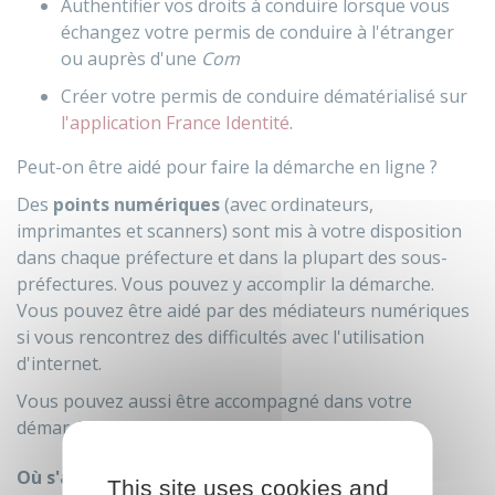
Authentifier vos droits à conduire lorsque vous
échangez votre permis de conduire à l'étranger
ou auprès d'une
Com
Créer votre permis de conduire dématérialisé sur
l'application France Identité
.
Peut-on être aidé pour faire la démarche en ligne ?
Des
points numériques
(avec ordinateurs,
imprimantes et scanners) sont mis à votre disposition
dans chaque préfecture et dans la plupart des sous-
préfectures. Vous pouvez y accomplir la démarche.
Vous pouvez être aidé par des médiateurs numériques
si vous rencontrez des difficultés avec l'utilisation
d'internet.
Vous pouvez aussi être accompagné dans votre
démarche par une
maison France Services
.
Où s'adresser ?
This site uses cookies and