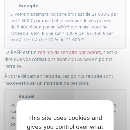
Exemple
Si votre traitement indiciaire brut est de
21 600 €
par
an (
1 800 €
par mois) et le montant de vos primes
de
5 400 €
brut par an (
450 €
par mois), vous ne
cotisez à la RAFP que sur
4 320 €
par an (
360 €
par
mois), c'est-à-dire
20 %
de
21 600 €
.
La RAFP est un
régime de retraite par points
, c'est-à-
dire que vos cotisations sont
converties
en points
retraite.
À votre départ en retraite, ces points retraite sont
reconvertis en un montant de pension.
Rappel
Vos cotisations au
SRE
ou à la
CNRACL
sont calculées
sur la base de votre traitement indiciaire et de votre
This site uses cookies and
nouvelle bonification indiciaire (NBI)
si vous
percevez ce complément de rémunération.
gives you control over what