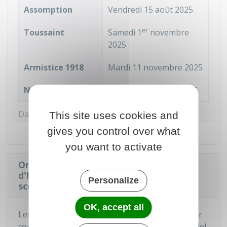
Assomption
Vendredi 15 août 2025
er
Toussaint
Samedi 1
novembre
2025
Armistice 1918
Mardi 11 novembre 2025
Noël
Jeudi 25 décembre 2025
Dates des fêtes légales en 2025
This site uses cookies and
gives you control over what
you want to activate
Organiser le droit de visite et
d'hébergement pendant les vacances
Personalize
scolaires
OK, accept all
Les vacances scolaires débutent après le dernier
cours des jours indiqués dans le calendrier officiel.