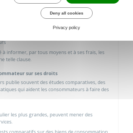
rat en cours d'exécution.
Deny all cookies
u juge de prendre les mesures suivantes :
lause abusive ou de ne pas en tenir compte dans
Privacy policy
ours d'exécution conclus par un professionnel
urs
 à informer, par tous moyens et à ses frais, les
 telle clause.
sommateur sur ses droits
s publie souvent des études comparatives, des
ratiques qui aident les consommateurs à faire des
culier les plus grandes, peuvent mener des
vices.
 tests comparatifs sur des biens de consommation