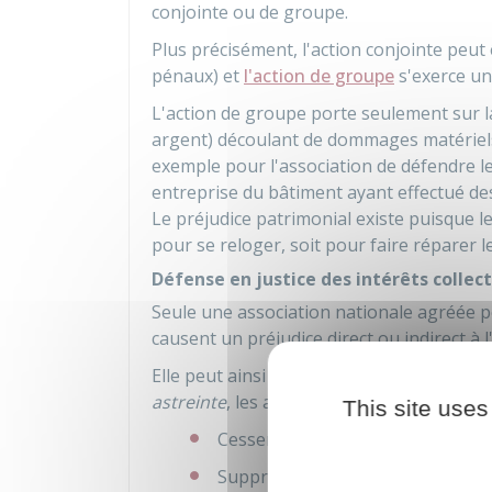
conjointe ou de groupe.
Plus précisément, l'action conjointe peut 
pénaux) et
l'action de groupe
s'exerce un
L'action de groupe porte seulement sur l
argent) découlant de dommages matériels 
exemple pour l'association de défendre l
entreprise du bâtiment ayant effectué d
Le préjudice patrimonial existe puisque l
pour se reloger, soit pour faire réparer 
Défense en justice des intérêts collect
Seule une association nationale agréée 
causent un préjudice direct ou indirect à 
Elle peut ainsi demander au juge d'ordo
astreinte
, les actes suivants :
This site uses
Cesser des agissements non conf
Supprimer une clause illégale dan