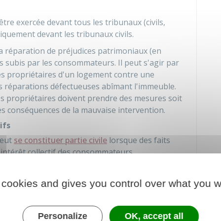
être exercée devant tous les tribunaux (civils,
iquement devant les tribunaux civils.
a réparation de préjudices patrimoniaux (en
subis par les consommateurs. Il peut s'agir par
es propriétaires d'un logement contre une
es réparations défectueuses abîmant l'immeuble.
es propriétaires doivent prendre des mesures soit
les conséquences de la mauvaise intervention.
ifs
peut
se constituer partie civile
lorsque des faits
l'intérêt collectif des consommateurs.
nner à un professionnel, éventuellement sous
 cookies and gives you control over what you w
ormes à la loi ou dangereux
s le contrat type qu'il propose aux
Personalize
OK, accept all