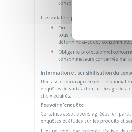
consommateurs ou dans tout cont
L'association peut également demander a
Ordonner la suppression d'une c
tous les contrats identiques en c
déterminé avec des consommate
Obliger le professionnel concerné
consommateurs concernés par une
Information et sensibilisation du con
Une association agréée de consommateur
enquêtes de satisfaction, et des guides p
choix éclairés.
Pouvoir d'enquête
Certaines associations agréées, en parti
enquêtes et études sur les produits et ser
Elles peuvent, par exemple, réaliser des