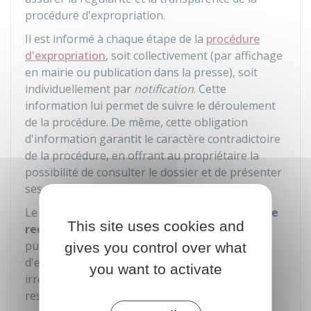
procédure d'expropriation.
Il est informé à chaque étape de la
procédure
d'expropriation
, soit collectivement (par affichage
en mairie ou publication dans la presse), soit
individuellement par
notification
. Cette
information lui permet de suivre le déroulement
de la procédure. De même, cette obligation
d'information garantit le caractère contradictoire
de la procédure, en offrant au propriétaire la
possibilité de consulter le dossier et de présenter
ses observations ou remarques.
Le propriétaire dispose également d'un
droit de
This site uses cookies and
recours
. Il peut contester la déclaration d'utilité
publique, l'arrêté de cessibilité ou l'ordonnance
gives you control over what
d'expropriation s'il estime que la procédure est
you want to activate
irrégulière ou que ses droits n'ont pas été
respectés.