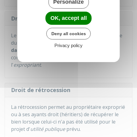
Personalize
Droit au maintien dans les lieux
OK, accept all
Deny all cookies
Le propriétaire exproprié conserve la jouissance
du bien, c'est-à-dire le
droit de se maintenir
Privacy policy
dans le logement
, jusqu'au paiement ou la
consignation des indemnités dues par
l'
expropriant
.
Droit de rétrocession
La rétrocession permet au propriétaire exproprié
ou à ses ayants droit (héritiers) de récupérer le
bien lorsque celui-ci n'a pas été utilisé pour le
projet d'
utilité publique
prévu.