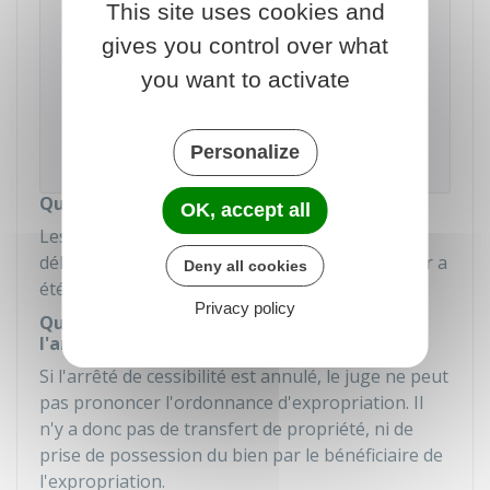
À savoir
This site uses cookies and
L'arrêté de cessibilité dépend directement de la
gives you control over what
DUP. Il est ainsi possible de demander
you want to activate
l'annulation de l'arrêté de cessibilité en
soutenant que la DUP elle-même est illégale,
même si cette DUP est ancienne ou déjà
Personalize
devenue définitive.
Quel est le délai pour saisir le juge ?
OK, accept all
Les propriétaires doivent saisir le juge dans un
délai de 2 mois à partir de la
notification
qui leur a
Deny all cookies
été faite de l'arrêté de cessibilité.
Privacy policy
Quels sont les effets de l'annulation de
l'arrêté de cessibilité ?
Si l'arrêté de cessibilité est annulé, le juge ne peut
pas prononcer l'ordonnance d'expropriation. Il
n'y a donc pas de transfert de propriété, ni de
prise de possession du bien par le bénéficiaire de
l'expropriation.