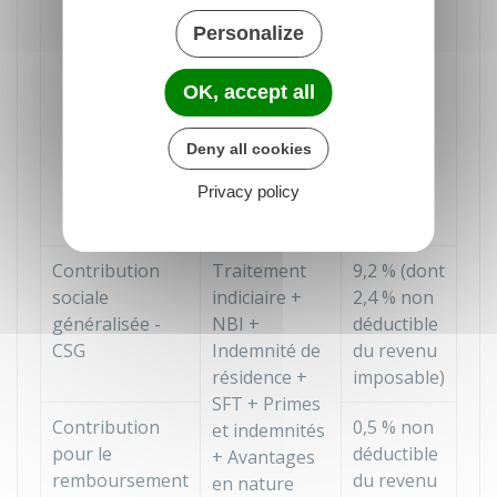
Primes et
Personalize
indemnités +
Avantages en
nature dans
OK, accept all
la limite de
20 %
du
Deny all cookies
montant du
Privacy policy
traitement
indiciaire brut
Contribution
Traitement
9,2 %
(dont
sociale
indiciaire +
2,4 %
non
généralisée -
NBI +
déductible
CSG
Indemnité de
du revenu
résidence +
imposable)
SFT + Primes
Contribution
0,5 %
non
et indemnités
pour le
déductible
+ Avantages
remboursement
du revenu
en nature