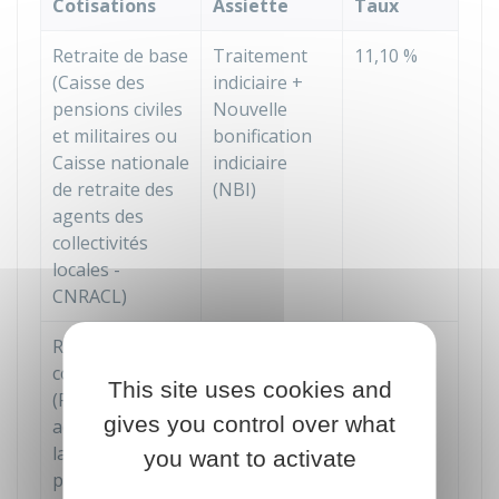
Cotisations
Assiette
Taux
Retraite de base
Traitement
11,10 %
(Caisse des
indiciaire +
pensions civiles
Nouvelle
et militaires ou
bonification
Caisse nationale
indiciaire
de retraite des
(NBI)
agents des
collectivités
locales -
CNRACL)
Retraite
Indemnité de
5 %
complémentaire
résidence +
This site uses cookies and
(Retraite
Supplément
gives you control over what
additionnelle de
familial de
la fonction
traitement
you want to activate
publique - RAFP)
(SFT) +