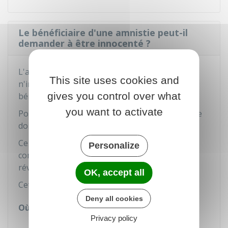
Le bénéficiaire d'une amnistie peut-il
demander à être innocenté ?
L'amnistie efface la condamnation pénale, mais
This site uses cookies and
n'innocente pas la personne qui en est
gives you control over what
bénéficiaire.
you want to activate
Pour être innocenté, le bénéficiaire de l'amnistie
doit faire un
recours en révision
.
Ce recours doit être adressé par courrier à la
Personalize
commission d'instruction des demandes en
révision et en réexamen.
OK, accept all
Cette cour se situe à la Cour de cassation.
Deny all cookies
Où s'adresser ?
Privacy policy
Cour de cassation