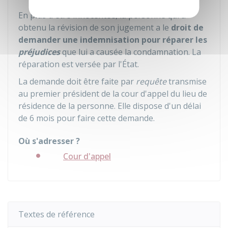
En plus d'être innocentée, la personne qui a
obtenu la révision de son jugement a le
droit de
demander une indemnisation pour réparer les
préjudices
que lui a causée la condamnation. La
réparation est versée par l'État.
La demande doit être faite par
requête
transmise
au premier président de la cour d'appel du lieu de
résidence de la personne. Elle dispose d'un délai
de 6 mois pour faire cette demande.
Où s'adresser ?
Cour d'appel
Textes de référence