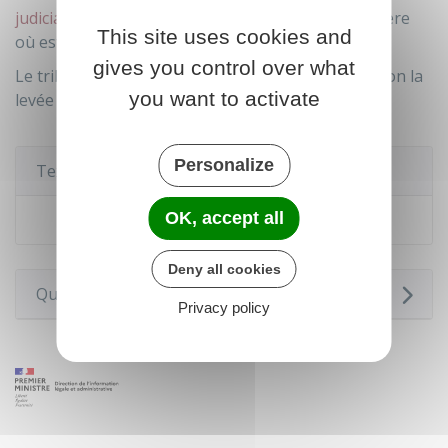
judiciaire
dont dépend le service de publicité foncière
This site uses cookies and
où est enregistrée l'hypothèque.
gives you control over what
Le tribunal judiciaire décide alors d'autoriser ou non la
you want to activate
levée de l'hypothèque.
Personalize
Textes de référence
OK, accept all
Code civil : articles 2435 à 2442
Deny all cookies
Questions ? Réponses !
Privacy policy