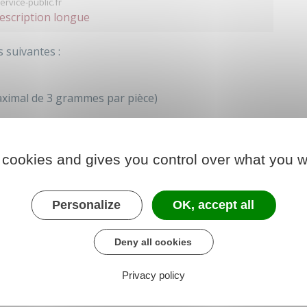
ervice-public.fr
description longue
 suivantes :
maximal de 3 grammes par pièce)
 cookies and gives you control over what you w
critères
à respecter. Par exemple, vous devez aussi
evendre les cigarettes et que vous les rapportez
Personalize
OK, accept all
Deny all cookies
correspondent aux achats effectués par
1 PERSONNE
.
caisse lors du contrôle des douanes.
Privacy policy
s :