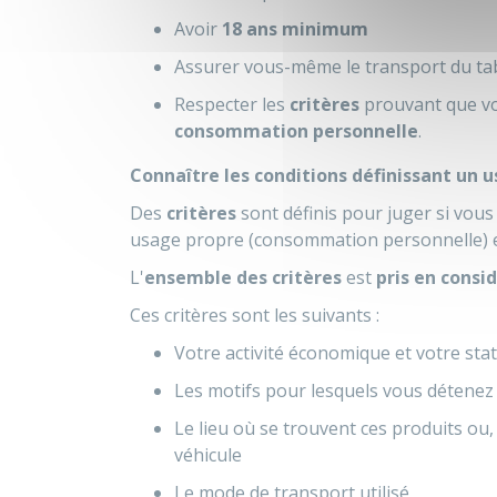
Avoir
18 ans minimum
Assurer vous-même le transport du ta
Respecter les
critères
prouvant que vo
consommation personnelle
.
Connaître les conditions définissant un
Des
critères
sont définis pour juger si vous
usage propre (consommation personnelle) e
L'
ensemble des critères
est
pris en consi
Ces critères sont les suivants :
Votre activité économique et votre sta
Les motifs pour lesquels vous détenez
Le lieu où se trouvent ces produits ou
véhicule
Le mode de transport utilisé