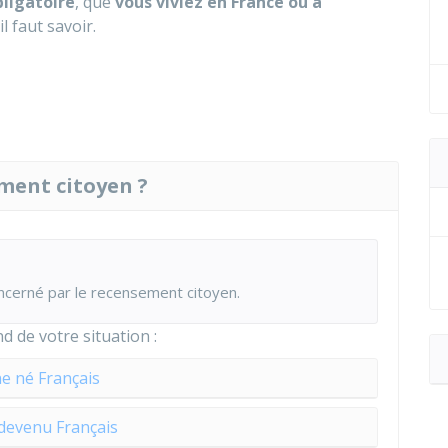
bligatoire
, que
vous viviez en France ou à
l faut savoir.
ement citoyen ?
oncerné par le recensement citoyen.
 de votre situation :
e né Français
devenu Français