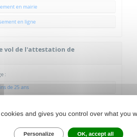
ement en mairie
sement en ligne
e vol de l'attestation de
e :
ns de 25 ans
 ans ou plus
 cookies and gives you control over what you w
nsement pour s'inscrire à un examen
Personalize
OK, accept all