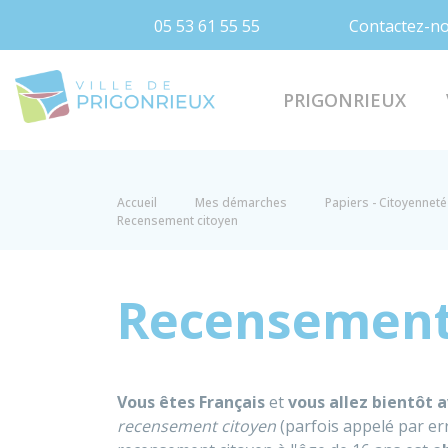
05 53 61 55 55
Contactez-n
Prigonrieux
PRIGONRIEUX
Accueil
Mes démarches
Papiers - Citoyenneté 
Recensement citoyen
Recensement
Vous êtes Français
et
vous allez bientôt a
recensement citoyen
(parfois appelé par e