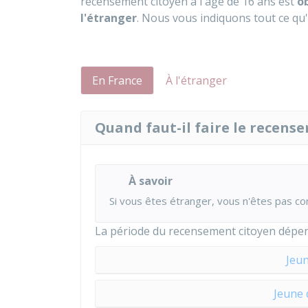
recensement citoyen à l'âge de 16 ans est
o
l'étranger
. Nous vous indiquons tout ce qu'i
En France
À l'étranger
Quand faut-il faire le recens
À savoir
Si vous êtes étranger, vous n'êtes pas c
La période du recensement citoyen dépend
Jeun
Jeune 