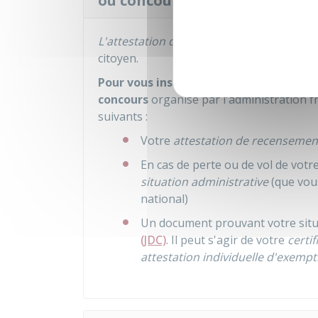
ou concours ?
L'attestation de recensement
vous sert 
citoyen.
Pour vous inscrire avant l'âge de 18 an
concours
organisé par l'administration f
suivants :
Votre
attestation de recensemen
En cas de perte ou de vol de votr
situation administrative
(que vou
national)
Un document prouvant votre situ
(JDC)
. Il peut s'agir de votre
certif
attestation individuelle d'exempt