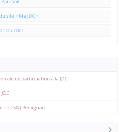
Par mail
 du site « Ma JDC »
ar courrier
icale de participation à la JDC
t JDC
er le CSNJ Perpignan