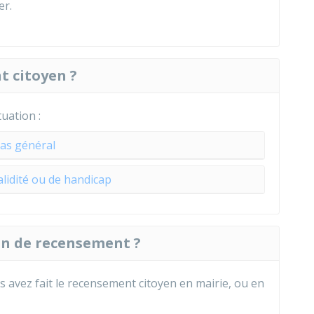
er.
 citoyen ?
tuation :
as général
alidité ou de handicap
on de recensement ?
s avez fait le recensement citoyen en mairie, ou en