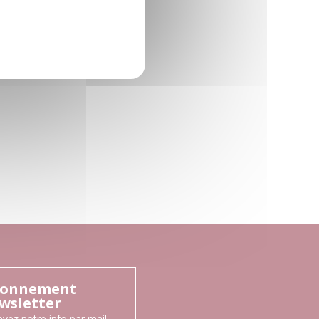
onnement
wsletter
vez notre info par mail