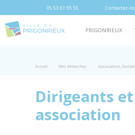
05 53 61 55 55
Contactez-n
Prigonrieux
PRIGONRIEUX
Accueil
Mes démarches
Associations, fondat
Dirigeants e
association