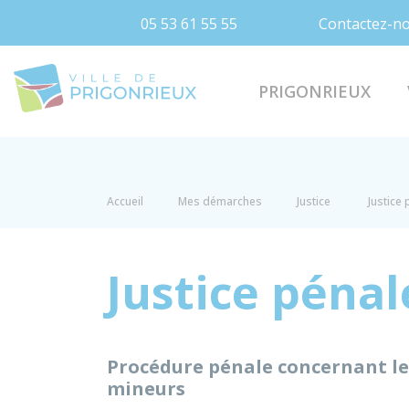
05 53 61 55 55
Contactez-n
Prigonrieux
PRIGONRIEUX
Accueil
Mes démarches
Justice
Justice
Justice péna
Procédure pénale concernant le
mineurs