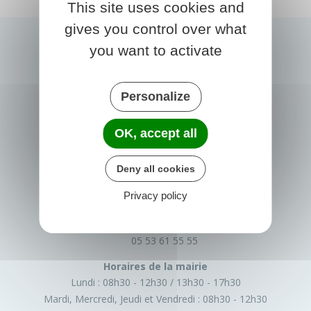
This site uses cookies and
gives you control over what
you want to activate
Personalize
OK, accept all
PRIGONRIEUX
Deny all cookies
1 Place du Groupe Loiseau
Privacy policy
24130 Prigonrieux
France
05 53 61 55 55
Horaires de la mairie
Lundi :
08h30 - 12h30
13h30 - 17h30
Mardi, Mercredi, Jeudi et Vendredi :
08h30 - 12h30