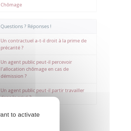
Chômage
Questions ? Réponses !
Un contractuel a-t-il droit à la prime de
précarité ?
Un agent public peut-il percevoir
l'allocation chômage en cas de
démission ?
Un agent public peut-il partir travailler
dans le privé ?
ant to activate