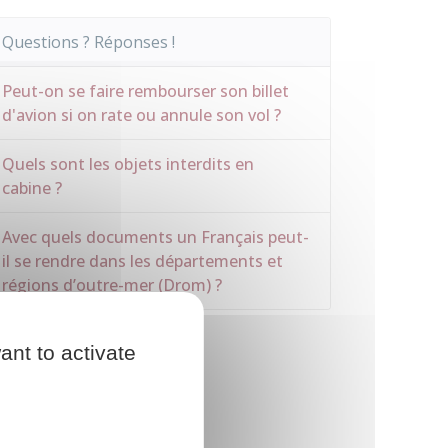
Questions ? Réponses !
Peut-on se faire rembourser son billet
d'avion si on rate ou annule son vol ?
Quels sont les objets interdits en
cabine ?
Avec quels documents un Français peut-
il se rendre dans les départements et
régions d’outre-mer (Drom) ?
ant to activate