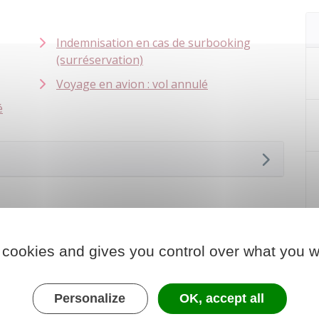
Indemnisation en cas de surbooking
(surréservation)
Voyage en avion : vol annulé
é
 cookies and gives you control over what you w
Personalize
OK, accept all