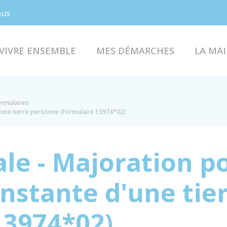
Facebook
Instagram
ous
VIVRE ENSEMBLE
MES DÉMARCHES
LA MAI
formulaires
'une tierce personne (Formulaire 13974*02)
ale - Majoration p
onstante d'une tie
13974*02)