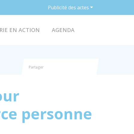
Publicité des actes
ACCÉDER AU FO
RIE EN ACTION
AGENDA
Partager
Partager sur Facebook
Partager sur X - Twitter
Partager sur Linkedin
Partager par email
our
rce personne