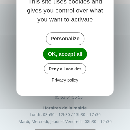
This site uses cookies and
gives you control over what
you want to activate
Personalize
OK, accept all
PRIGONRIEUX
Deny all cookies
1 Place du Groupe Loiseau
Privacy policy
24130 Prigonrieux
France
05 53 61 55 55
Horaires de la mairie
Lundi :
08h30 - 12h30
13h30 - 17h30
Mardi, Mercredi, Jeudi et Vendredi :
08h30 - 12h30