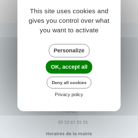
This site uses cookies and
gives you control over what
you want to activate
Personalize
OK, accept all
Deny all cookies
PRIGONRIEUX
Privacy policy
1 Place du Groupe Loiseau
24130 Prigonrieux
France
05 53 61 55 55
Horaires de la mairie