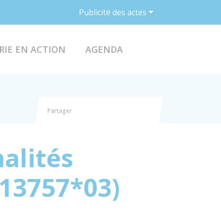
Publicité des actes
ACCÉDER AU FO
RIE EN ACTION
AGENDA
Partager
Partager sur Facebook
Partager sur X - Twitter
Partager sur Linkedin
Partager par email
alités
 13757*03)