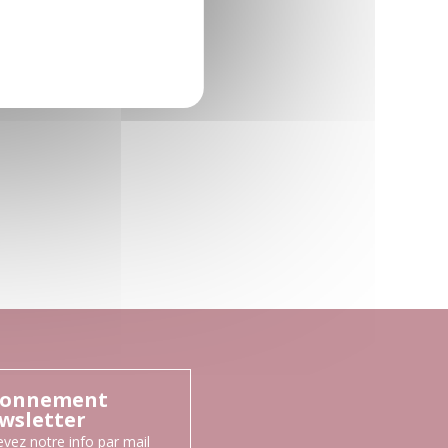
onnement
wsletter
vez notre info par mail