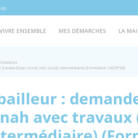
Facebook
Instagram
ous
VIVRE ENSEMBLE
MES DÉMARCHES
LA MAI
formulaires
travaux (loyer social, très social, intermédiaire) (Formulaire 14039*06)
 bailleur : demand
ah avec travaux (
intermédiaire) (Fo