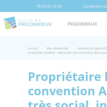
05 53 61 55 55
Contactez-n
Prigonrieux
PRIGONRIEUX
Accueil
Mes démarches
Services en ligne et 
Propriétaire bailleur : demander une convention Anah avec 
Propriétaire
convention An
très social, 