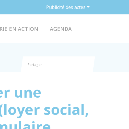
Publicité des actes
ACCÉDER AU FO
RIE EN ACTION
AGENDA
Partager
Partager sur Facebook
Partager sur X - Twitter
Partager sur Linkedin
Partager par email
er une
loyer social,
rmulaire