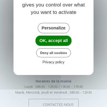
gives you control over what
you want to activate
Personalize
OK, accept all
PRIGONRIEUX
Deny all cookies
1 Place du Groupe Loiseau
24130 Prigonrieux
Privacy policy
France
05 53 61 55 55
Horaires de la mairie
Lundi :
08h30 - 12h30
13h30 - 17h30
Mardi, Mercredi, Jeudi et Vendredi :
08h30 - 12h30
CONTACTEZ-NOUS